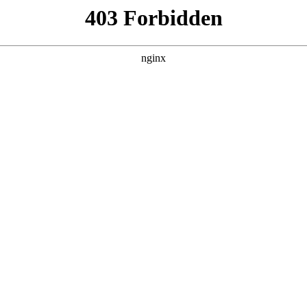
建材经营部
产品展示
新闻资讯
案例展示
行业动态
联系我
也会对五金工具清单及价格进行解释，如果能碰巧解决你现在面