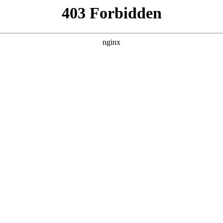
建材经营部
产品展示
新闻资讯
案例展示
行业动态
联系我
电钻型号详解对应的知识点，希望对各位有所帮助，不要忘了收