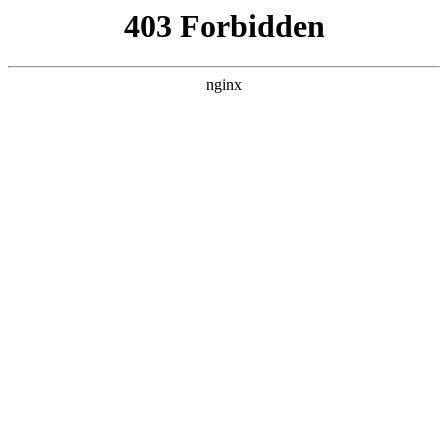
ALC楼板-隔墙板-NALC板-水泥泄爆板-压力板-建材板-郫都区景鑫智构建
材经营部
首页
>
产品展示
> 正文
绝缘工具多久检测一次好
2025-07-08 08:30:10
今天给各位分享绝缘工具多久检测一次好的知识，其中也会对
绝缘工具每次使用前如何进行检查进行解释，如果能碰巧解决
你现在面临的问题，别忘了关注本站，现在开始吧！
本文目录一览：
1、
绝缘工具检测是哪部法律要求