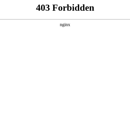
建材经营部
产品展示
新闻资讯
案例展示
行业动态
联系我
识，其中也会对万用表怎样测电池的容量进行解释，如果能碰巧
吧！