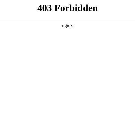
建材经营部
产品展示
新闻资讯
案例展示
行业动态
联系我
件包装机图片对应的知识点，希望对各位有所帮助，不要忘了收