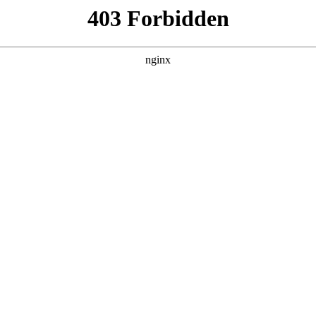
建材经营部
产品展示
新闻资讯
案例展示
行业动态
联系我
海
上海，以及上海除尘设备直销对应的知识点，希望对各位有所帮