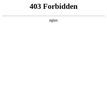
ALC楼板-隔墙板-NALC板-水泥泄爆板-压力板-建材板-郫都区景鑫智构建
材经营部
首页
>
产品展示
> 正文
酸度计使用前用什么校准
2025-06-10 16:30:10
今天给各位分享酸度计使用前用什么校准的知识，其中也会对
酸度计使用前用什么校准的进行解释，如果能碰巧解决你现在
面临的问题，别忘了关注本站，现在开始吧！
本文目录一览：
1、
酸度计的校准方法