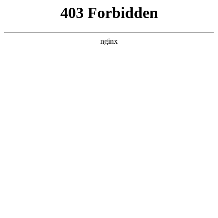
ALC楼板-隔墙板-NALC板-水泥泄爆板-压力板-建材板-郫都区景鑫智构建
材经营部
首页
>
案例展示
> 正文
手提电钻使用方法
2025-06-06 20:30:13
本篇文章给大家谈谈手提电钻使用方法，以及手提电钻使用应
注意哪些安全对应的知识点，希望对各位有所帮助，不要忘了
收藏本站喔。
本文目录一览：
1、
手提式电钻转子线圈绕组接线方法