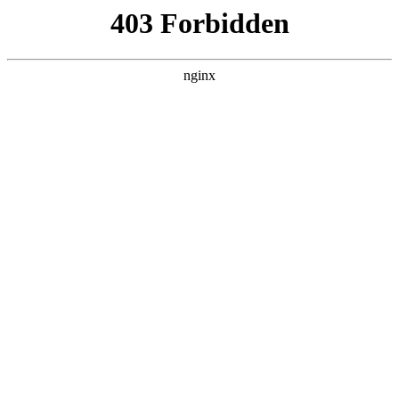
ALC楼板-隔墙板-NALC板-水泥泄爆板-压力板-建材板-郫都区景鑫智构建
材经营部
首页
>
案例展示
> 正文
传感器与检测技术知识点总结
2025-05-11 16:30:10
今天给各位分享传感器与检测技术知识点总结的知识，其中也
会对传感器与检测技术知识点总结论文进行解释，如果能碰巧
解决你现在面临的问题，别忘了关注本站，现在开始吧！
本文目录一览：
1、
气体传感器-百科知识