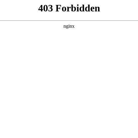
建材经营部
产品展示
新闻资讯
案例展示
行业动态
联系我
也会对家用工具箱使用说明进行解释，如果能碰巧解决你现在面