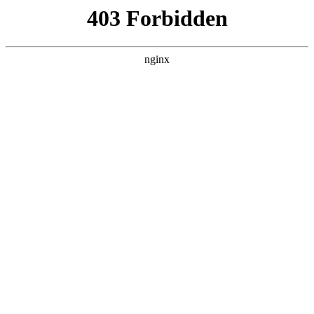
ALC楼板-隔墙板-NALC板-水泥泄爆板-压力板-建材板-郫都区景鑫智构建
材经营部
首页
>
新闻资讯
> 正文
安检手持设备什么原理
2025-04-11 08:30:10
本篇文章给大家谈谈安检手持设备什么原理，以及手持安检仪
操作示范对应的知识点，希望对各位有所帮助，不要忘了收藏
本站喔。
本文目录一览：
1、
安检人员手持的安检仪使用了什么传感器