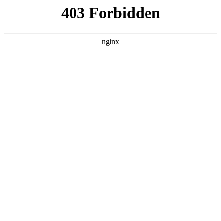
ALC楼板-隔墙板-NALC板-水泥泄爆板-压力板-建材板-郫都区景鑫智构建
材经营部
首页
>
案例展示
> 正文
焊接机器人电流电压参数怎么调
2026-07-08 16:30:15
本篇文章给大家谈谈焊接机器人电流电压参数怎么调，以及机
器人焊机怎么调电流对应的知识点，希望对各位有所帮助，不
要忘了收藏本站喔。
本文目录一览：
1、
机器人焊接电流怎么调