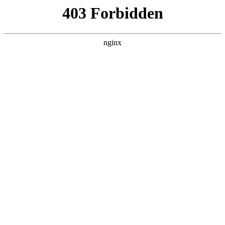
ALC楼板-隔墙板-NALC板-水泥泄爆板-压力板-建材板-郫都区景鑫智构建
材经营部
首页
>
联系我们
> 正文
电容器什么意思
2026-07-03 12:30:17
本篇文章给大家谈谈电容器什么意思，以及电容器干啥用的对
应的知识点，希望对各位有所帮助，不要忘了收藏本站喔。
本文目录一览：
1、
电容、电阻是什么意思