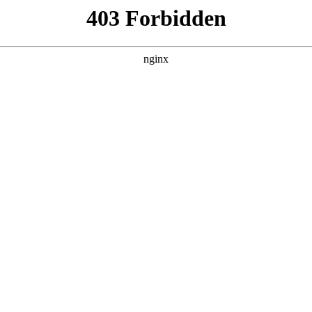
建材经营部
产品展示
新闻资讯
案例展示
行业动态
联系我
安检设备包括对应的知识点，希望对各位有所帮助，不要忘了收