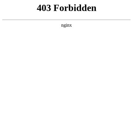
ALC楼板-隔墙板-NALC板-水泥泄爆板-压力板-建材板-郫都区景鑫智构建
材经营部
首页
>
行业动态
> 正文
柴油发电机200千瓦报价
2026-06-22 20:30:14
本篇文章给大家谈谈柴油发电机200千瓦报价，以及柴油发电机
200千瓦报价多少对应的知识点，希望对各位有所帮助，不要忘
了收藏本站喔。
本文目录一览：
1、
发电机200千瓦多少钱一台