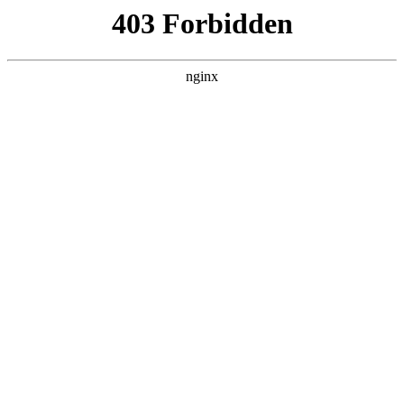
ALC楼板-隔墙板-NALC板-水泥泄爆板-压力板-建材板-郫都区景鑫智构建
材经营部
首页
>
行业动态
> 正文
电钻生产流程
2026-06-21 00:30:13
本篇文章给大家谈谈电钻生产流程，以及电钻产品说明对应的
知识点，希望对各位有所帮助，不要忘了收藏本站喔。
本文目录一览：
1、
电钻工作原理玩折解解