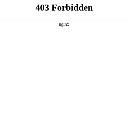
建材经营部
产品展示
新闻资讯
案例展示
行业动态
联系我
也会对钢筋切割机多少钱一个进行解释，如果能碰巧解决你现在