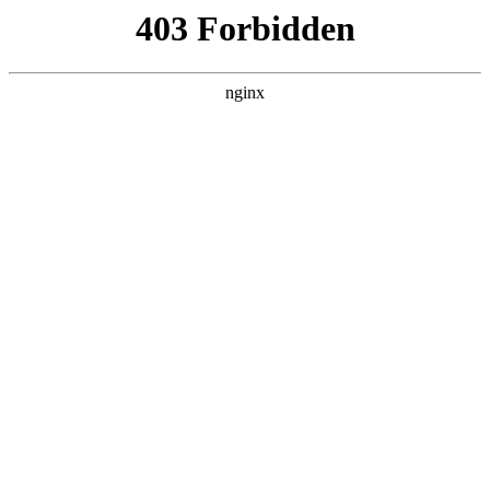
ALC楼板-隔墙板-NALC板-水泥泄爆板-压力板-建材板-郫都区景鑫智构建
材经营部
首页
>
行业动态
> 正文
家庭万用表买什么牌子
2026-06-13 08:30:15
今天给各位分享家庭万用表买什么牌子的知识，其中也会对家
庭用万用表哪种好进行解释，如果能碰巧解决你现在面临的问
题，别忘了关注本站，现在开始吧！
本文目录一览：
1、
万用表哪个牌子好