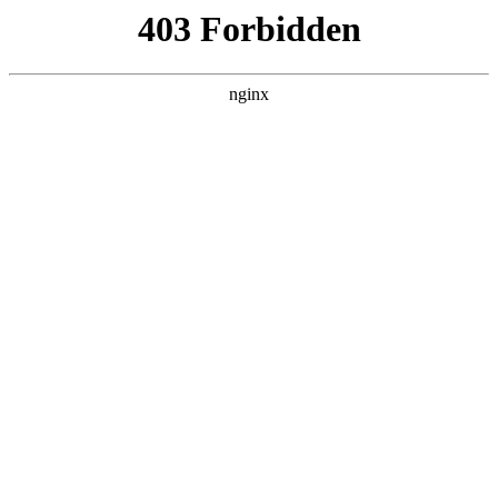
ALC楼板-隔墙板-NALC板-水泥泄爆板-压力板-建材板-郫都区景鑫智构建
材经营部
首页
>
案例展示
> 正文
玻璃纤维蚊帐可以用吗
2026-06-10 20:30:13
本篇文章给大家谈谈玻璃纤维蚊帐可以用吗，以及玻璃纤维蚊
帐杆能用吗对应的知识点，希望对各位有所帮助，不要忘了收
藏本站喔。
本文目录一览：
1、
哪种蚊帐杆有玻璃纤维