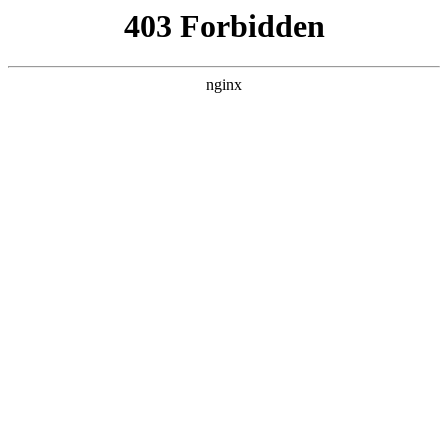
ALC楼板-隔墙板-NALC板-水泥泄爆板-压力板-建材板-郫都区景鑫智构建
材经营部
首页
>
关于我们
> 正文
机油灯标志亮了几下又灭了
2026-06-10 08:30:20
本篇文章给大家谈谈机油灯标志亮了几下又灭了，以及机油灯
标志亮了几下又灭了什么原因对应的知识点，希望对各位有所
帮助，不要忘了收藏本站喔。
本文目录一览：
1、
汽车机油灯亮一下又灭了