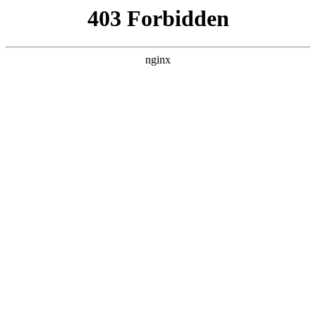
ALC楼板-隔墙板-NALC板-水泥泄爆板-压力板-建材板-郫都区景鑫智构建
材经营部
首页
>
联系我们
> 正文
水平仪怎么操作视频
2026-06-07 04:30:12
今天给各位分享水平仪怎么操作视频的知识，其中也会对水平
仪怎么操作视频播放进行解释，如果能碰巧解决你现在面临的
问题，别忘了关注本站，现在开始吧！
本文目录一览：
1、
手机水平仪使用方法