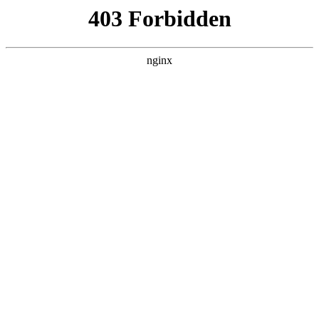
ALC楼板-隔墙板-NALC板-水泥泄爆板-压力板-建材板-郫都区景鑫智构建
材经营部
首页
>
联系我们
> 正文
机加工设备安全操作规程
2026-06-04 08:30:13
今天给各位分享机加工设备安全操作规程的知识，其中也会对
机加工安全操作基础知识进行解释，如果能碰巧解决你现在面
临的问题，别忘了关注本站，现在开始吧！
本文目录一览：
1、
CNC加工中心安全操作规程