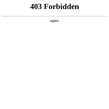
ALC楼板-隔墙板-NALC板-水泥泄爆板-压力板-建材板-郫都区景鑫智构建
材经营部
首页
>
联系我们
> 正文
除尘设备除尘器环保设备厂家排行
2026-06-03 20:30:11
今天给各位分享除尘设备除尘器环保设备厂家排行的知识，其
中也会对除尘设备生产厂家排名进行解释，如果能碰巧解决你
现在面临的问题，别忘了关注本站，现在开始吧！
本文目录一览：
1、
国内除尘器十大知名厂家有哪些