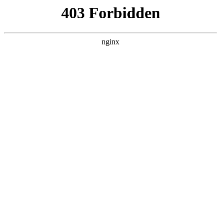
ALC楼板-隔墙板-NALC板-水泥泄爆板-压力板-建材板-郫都区景鑫智构建
材经营部
首页
>
联系我们
> 正文
电钻钻头的图片
2026-06-01 00:30:12
本篇文章给大家谈谈电钻钻头的图片，以及电钻钻头图片大全
对应的知识点，希望对各位有所帮助，不要忘了收藏本站喔。
本文目录一览：
1、
电钻的钻头怎么换?