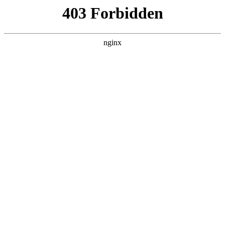
ALC楼板-隔墙板-NALC板-水泥泄爆板-压力板-建材板-郫都区景鑫智构建
材经营部
首页
>
联系我们
> 正文
塑料设备机械模具
2026-05-27 12:30:15
今天给各位分享塑料设备机械模具的知识，其中也会对塑料设
备机械模具图片进行解释，如果能碰巧解决你现在面临的问
题，别忘了关注本站，现在开始吧！
本文目录一览：
1、
模具做什么固定资产