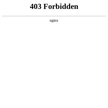
ALC楼板-隔墙板-NALC板-水泥泄爆板-压力板-建材板-郫都区景鑫智构建
材经营部
首页
>
新闻资讯
> 正文
可燃气体检测仪报警值正常范围是多少
2026-05-26 08:30:21
本篇文章给大家谈谈可燃气体检测仪报警值正常范围是多少，
以及可燃气体检测报警系统对应的知识点，希望对各位有所帮
助，不要忘了收藏本站喔。
本文目录一览：
1、
气体检测仪报警阈值