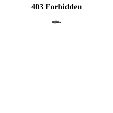
ALC楼板-隔墙板-NALC板-水泥泄爆板-压力板-建材板-郫都区景鑫智构建
材经营部
首页
>
新闻资讯
> 正文
压机安全操作规程
2026-05-24 08:30:15
今天给各位分享压机安全操作规程的知识，其中也会对螺杆式
空压机安全操作规程进行解释，如果能碰巧解决你现在面临的
问题，别忘了关注本站，现在开始吧！
本文目录一览：
1、
木工冷压机安全操作规程