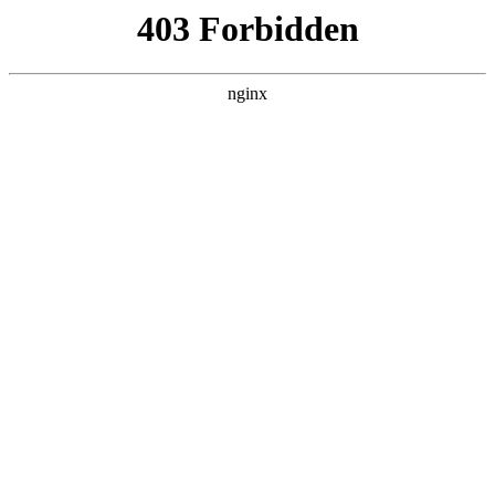
ALC楼板-隔墙板-NALC板-水泥泄爆板-压力板-建材板-郫都区景鑫智构建
材经营部
首页
>
新闻资讯
> 正文
影像传感器的工作原理
2026-05-21 04:30:18
本篇文章给大家谈谈影像传感器的工作原理，以及影像传感器
上成的是正立的实像吗对应的知识点，希望对各位有所帮助，
不要忘了收藏本站喔。
本文目录一览：
1、
相机的传感器指的是什么?