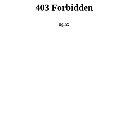
ALC楼板-隔墙板-NALC板-水泥泄爆板-压力板-建材板-郫都区景鑫智构建
材经营部
首页
>
新闻资讯
> 正文
防盗锁芯怎么打开
2026-05-20 08:30:14
本篇文章给大家谈谈防盗锁芯怎么打开，以及防盗锁芯怎么安
装视频对应的知识点，希望对各位有所帮助，不要忘了收藏本
站喔。
本文目录一览：
1、
如何打开防盗门锁芯?