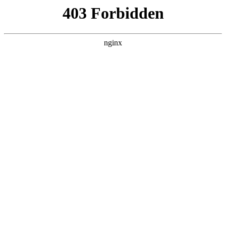
ALC楼板-隔墙板-NALC板-水泥泄爆板-压力板-建材板-郫都区景鑫智构建
材经营部
首页
>
产品展示
> 正文
袖珍万用表哪种牌子最好
2026-05-18 08:30:10
本篇文章给大家谈谈袖珍万用表哪种牌子最好，以及袖珍万用
测量仪怎么用对应的知识点，希望对各位有所帮助，不要忘了
收藏本站喔。
本文目录一览：
1、
优利德UT33D+袖珍数字万用表-购买最佳价格