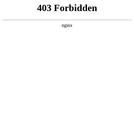
ALC楼板-隔墙板-NALC板-水泥泄爆板-压力板-建材板-郫都区景鑫智构建
材经营部
首页
>
联系我们
> 正文
万表网手表官网
2026-05-16 00:30:18
今天给各位分享万表网手表官网的知识，其中也会对万表网手
表官网入口进行解释，如果能碰巧解决你现在面临的问题，别
忘了关注本站，现在开始吧！
本文目录一览：
1、
万表网上手表假的(万表上的表真的假的)