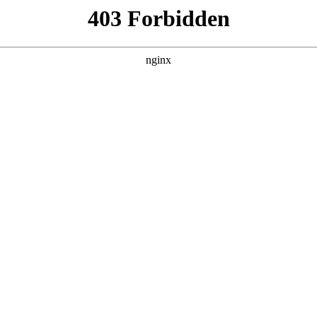
建材经营部
产品展示
新闻资讯
案例展示
行业动态
联系我
中也会对发电机的型号参数介绍进行解释，如果能碰巧解决你现