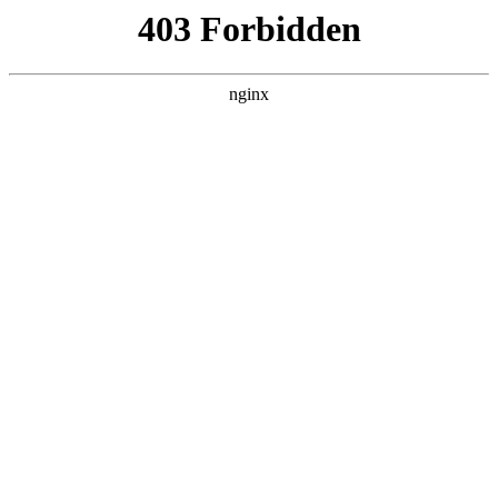
ALC楼板-隔墙板-NALC板-水泥泄爆板-压力板-建材板-郫都区景鑫智构建
材经营部
首页
>
新闻资讯
> 正文
三相潜水泵十大品牌
2026-05-12 00:30:17
本篇文章给大家谈谈三相潜水泵十大品牌，以及三相潜水泵构
造图对应的知识点，希望对各位有所帮助，不要忘了收藏本站
喔。
本文目录一览：
1、
抽油泵厂家十大品牌?