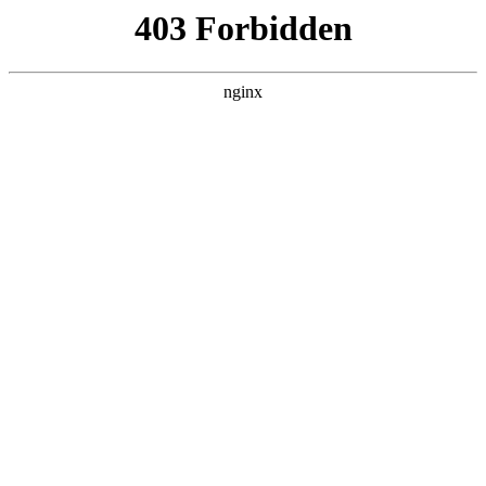
ALC楼板-隔墙板-NALC板-水泥泄爆板-压力板-建材板-郫都区景鑫智构建
材经营部
首页
>
产品展示
> 正文
瓦楞纸电动切割
2026-05-11 12:30:13
本篇文章给大家谈谈瓦楞纸电动切割，以及切割瓦楞纸用什么
刀对应的知识点，希望对各位有所帮助，不要忘了收藏本站
喔。
本文目录一览：
1、
瓦楞纸、猫抓板切割带锯机、线锯机