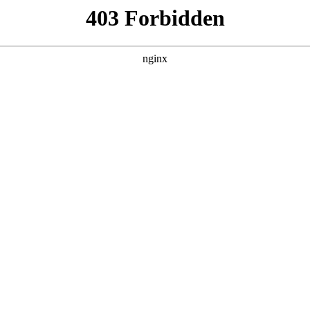
建材经营部
产品展示
新闻资讯
案例展示
行业动态
联系我
中也会对压滤机报价单进行解释，如果能碰巧解决你现在面临的