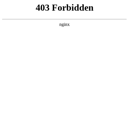
ALC楼板-隔墙板-NALC板-水泥泄爆板-压力板-建材板-郫都区景鑫智构建
材经营部
首页
>
新闻资讯
> 正文
ph-3c型数字式酸度计操作规程
2026-05-03 16:30:08
本篇文章给大家谈谈ph-3c型数字式酸度计操作规程，以及phs3
c酸度计使用步骤视频对应的知识点，希望对各位有所帮助，不
要忘了收藏本站喔。
本文目录一览：
1、
请问:phs_3c型PH计新买的电极两点校准电位值低