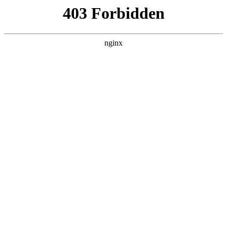
ALC楼板-隔墙板-NALC板-水泥泄爆板-压力板-建材板-郫都区景鑫智构建
材经营部
首页
>
联系我们
> 正文
电钻头生产厂家排名
2026-04-30 04:30:18
本篇文章给大家谈谈电钻头生产厂家排名，以及电钻头生产厂
家排名前十对应的知识点，希望对各位有所帮助，不要忘了收
藏本站喔。
本文目录一览：
1、
最好的电锤钻头什么牌子好