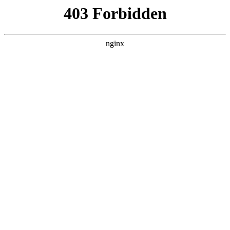
ALC楼板-隔墙板-NALC板-水泥泄爆板-压力板-建材板-郫都区景鑫智构建
材经营部
首页
>
案例展示
> 正文
数显酸度计三点校准方法
2026-04-22 12:30:11
今天给各位分享数显酸度计三点校准方法的知识，其中也会对
数显酸度计phs3c操作规程进行解释，如果能碰巧解决你现在面
临的问题，别忘了关注本站，现在开始吧！
本文目录一览：
1、
求数显酸度计的操作规程?