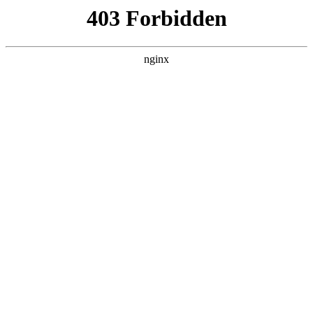
ALC楼板-隔墙板-NALC板-水泥泄爆板-压力板-建材板-郫都区景鑫智构建
材经营部
首页
>
行业动态
> 正文
钳形万用表哪个牌子最好
2026-04-19 08:30:11
今天给各位分享钳形万用表哪个牌子最好的知识，其中也会对
钳形万用表质量排行榜进行解释，如果能碰巧解决你现在面临
的问题，别忘了关注本站，现在开始吧！
本文目录一览：
1、
带电容测量钳形表牌子有哪些