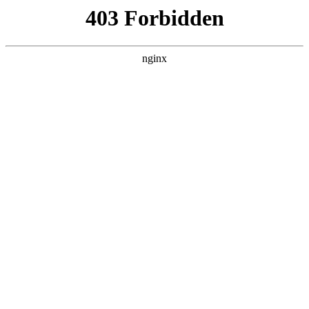
ALC楼板-隔墙板-NALC板-水泥泄爆板-压力板-建材板-郫都区景鑫智构建
材经营部
首页
>
行业动态
> 正文
高压电容器的作用和工作原理
2026-04-13 16:30:14
今天给各位分享高压电容器的作用和工作原理的知识，其中也
会对高压电容器是什么进行解释，如果能碰巧解决你现在面临
的问题，别忘了关注本站，现在开始吧！
本文目录一览：
1、
10KV高压电容补偿柜中串联与并联详解