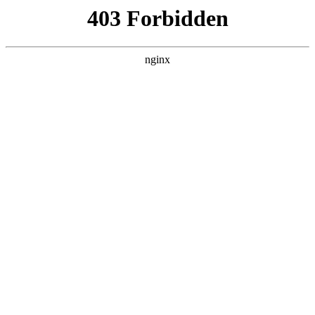
ALC楼板-隔墙板-NALC板-水泥泄爆板-压力板-建材板-郫都区景鑫智构建
材经营部
首页
>
新闻资讯
> 正文
磁力泵生产厂家排行榜
2026-04-09 00:30:15
本篇文章给大家谈谈磁力泵生产厂家排行榜，以及磁力泵哪个
厂家好对应的知识点，希望对各位有所帮助，不要忘了收藏本
站喔。
本文目录一览：
1、
磁力泵十大品牌排行榜?