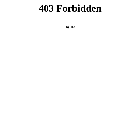
ALC楼板-隔墙板-NALC板-水泥泄爆板-压力板-建材板-郫都区景鑫智构建
材经营部
首页
>
关于我们
> 正文
工业空调电容器价格
2026-04-05 08:30:19
本篇文章给大家谈谈工业空调电容器价格，以及空调电容器哪
里有卖对应的知识点，希望对各位有所帮助，不要忘了收藏本
站喔。
本文目录一览：
1、
空调外机风扇电容器容易坏吗