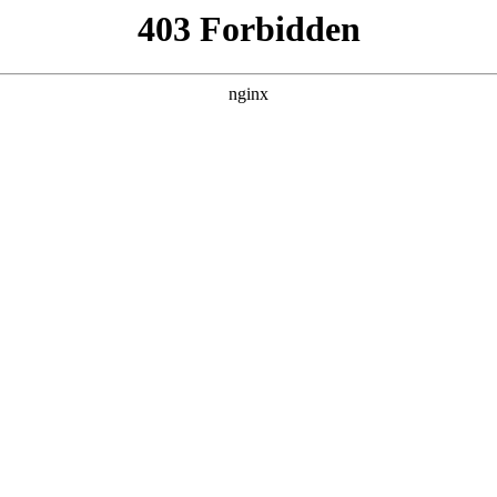
建材经营部
产品展示
新闻资讯
案例展示
行业动态
联系我
片
图片，以及五金工具品牌有哪些对应的知识点，希望对各位有所
工具箱十大品牌排名