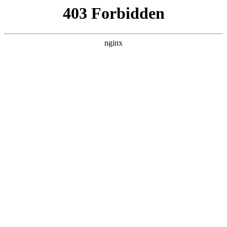
ALC楼板-隔墙板-NALC板-水泥泄爆板-压力板-建材板-郫都区景鑫智构建
材经营部
首页
>
关于我们
> 正文
西安租赁发电机
2026-02-26 20:30:25
本篇文章给大家谈谈西安租赁发电机，以及西安租赁发电机价
格对应的知识点，希望对各位有所帮助，不要忘了收藏本站
喔。
本文目录一览：
1、
西安市300KW发电机及500KW发电机租赁费用是