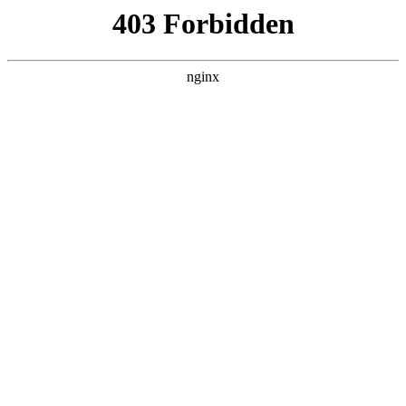
ALC楼板-隔墙板-NALC板-水泥泄爆板-压力板-建材板-郫都区景鑫智构建
材经营部
首页
>
产品展示
> 正文
防盗锁芯更换视频教程
2026-02-14 20:30:14
本篇文章给大家谈谈防盗锁芯更换视频教程，以及防盗锁怎么
更换对应的知识点，希望对各位有所帮助，不要忘了收藏本站
喔。
本文目录一览：
1、
有没有专门讲机械防盗门锁调整方芯改变方向的视