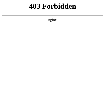
ALC楼板-隔墙板-NALC板-水泥泄爆板-压力板-建材板-郫都区景鑫智构建
材经营部
首页
>
行业动态
> 正文
安装防盗锁芯
2026-02-14 04:30:17
本篇文章给大家谈谈安装防盗锁芯，以及防盗锁锁芯安装对应
的知识点，希望对各位有所帮助，不要忘了收藏本站喔。
本文目录一览：
1、
防盗门锁芯安装教程