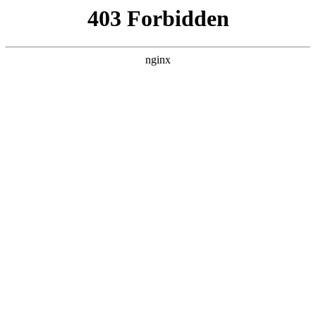
ALC楼板-隔墙板-NALC板-水泥泄爆板-压力板-建材板-郫都区景鑫智构建
材经营部
首页
>
联系我们
> 正文
汽油发电机厂家批发
2026-02-11 12:30:10
今天给各位分享汽油发电机厂家批发的知识，其中也会对汽油
发电机哪里有卖的进行解释，如果能碰巧解决你现在面临的问
题，别忘了关注本站，现在开始吧！
本文目录一览：
1、
6.5千瓦单相汽油发电机多少钱一台?