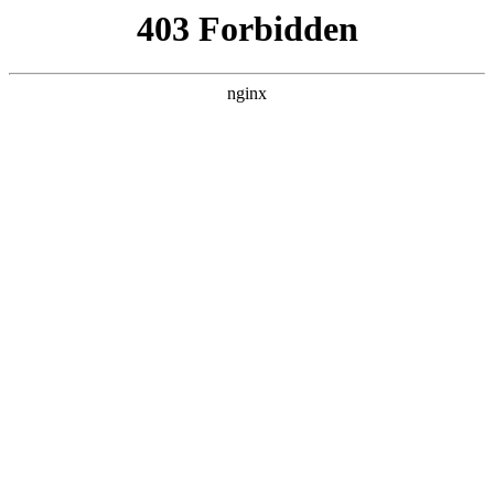
ALC楼板-隔墙板-NALC板-水泥泄爆板-压力板-建材板-郫都区景鑫智构建
材经营部
首页
>
新闻资讯
> 正文
防盗门锁芯分几个级别哪个级别好
2026-02-07 00:30:13
今天给各位分享防盗门锁芯分几个级别哪个级别好的知识，其
中也会对防盗门锁芯分几级安全进行解释，如果能碰巧解决你
现在面临的问题，别忘了关注本站，现在开始吧！
本文目录一览：
1、
防盗门锁芯级别哪个好