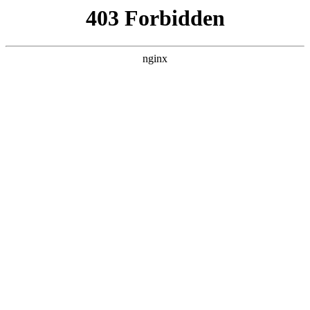
ALC楼板-隔墙板-NALC板-水泥泄爆板-压力板-建材板-郫都区景鑫智构建
材经营部
首页
>
产品展示
> 正文
绘图工具套装推荐
2026-01-31 20:30:11
本篇文章给大家谈谈绘图工具套装推荐，以及绘图工具套装推
荐使用对应的知识点，希望对各位有所帮助，不要忘了收藏本
站喔。
本文目录一览：
1、
学生用多功能绘图工具哪个比较实用