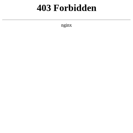
ALC楼板-隔墙板-NALC板-水泥泄爆板-压力板-建材板-郫都区景鑫智构建
材经营部
首页
>
关于我们
> 正文
式ph酸度计校正
2026-01-15 16:30:22
今天给各位分享在线式ph酸度计校正的知识，其中也会对酸度
计phs3c校准进行解释，如果能碰巧解决你现在面临的问题，别
忘了关注本站，现在开始吧！
本文目录一览：
1、
酸度计(pH计)的校准方法